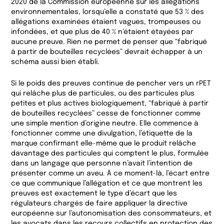
2020 de la Commission européenne sur les allégations
environnementales, lorsqu’elle a constaté que 53 % des
allégations examinées étaient vagues, trompeuses ou
infondées, et que plus de 40 % n’étaient étayées par
aucune preuve. Rien ne permet de penser que “fabriqué
à partir de bouteilles recyclées” devrait échapper à un
schéma aussi bien établi.
Si le poids des preuves continue de pencher vers un rPET
qui relâche plus de particules, ou des particules plus
petites et plus actives biologiquement, “fabriqué à partir
de bouteilles recyclées” cesse de fonctionner comme
une simple mention d’origine neutre. Elle commence à
fonctionner comme une divulgation, l’étiquette de la
marque confirmant elle-même que le produit relâche
davantage des particules qui comptent le plus, formulée
dans un langage que personne n’avait l’intention de
présenter comme un aveu. À ce moment-là, l’écart entre
ce que communique l’allégation et ce que montrent les
preuves est exactement le type d’écart que les
régulateurs chargés de faire appliquer la directive
européenne sur l’autonomisation des consommateurs, et
les avocats dans les recours collectifs en protection des