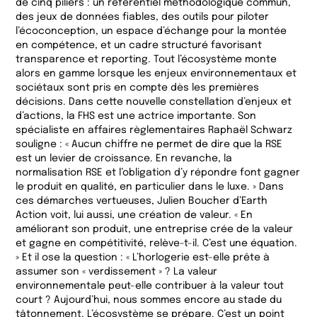
de cinq piliers : un référentiel méthodologique commun,
des jeux de données fiables, des outils pour piloter
l’écoconception, un espace d’échange pour la montée
en compétence, et un cadre structuré favorisant
transparence et reporting. Tout l’écosystème monte
alors en gamme lorsque les enjeux environnementaux et
sociétaux sont pris en compte dès les premières
décisions. Dans cette nouvelle constellation d’enjeux et
d’actions, la FHS est une actrice importante. Son
spécialiste en affaires règlementaires Raphaël Schwarz
souligne : « Aucun chiffre ne permet de dire que la RSE
est un levier de croissance. En revanche, la
normalisation RSE et l’obligation d’y répondre font gagner
le produit en qualité, en particulier dans le luxe. » Dans
ces démarches vertueuses, Julien Boucher d’Earth
Action voit, lui aussi, une création de valeur. « En
améliorant son produit, une entreprise crée de la valeur
et gagne en compétitivité, relève-t-il. C’est une équation.
» Et il ose la question : « L’horlogerie est-elle prête à
assumer son « verdissement » ? La valeur
environnementale peut-elle contribuer à la valeur tout
court ? Aujourd’hui, nous sommes encore au stade du
tâtonnement. L’écosystème se prépare. C’est un point