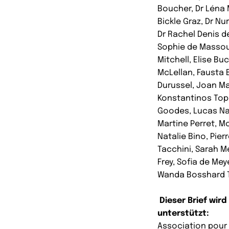
Boucher, Dr Léna 
Bickle Graz, Dr Nu
Dr Rachel Denis de
Sophie de Massou
Mitchell, Elise B
McLellan, Fausta 
Durussel, Joan Ma
Konstantinos Topo
Goodes, Lucas Nava
Martine Perret, 
Natalie Bino, Pier
Tacchini, Sarah Me
Frey, Sofia de Me
Wanda Bosshard T
Dieser Brief wir
unterstützt:
Association pour 