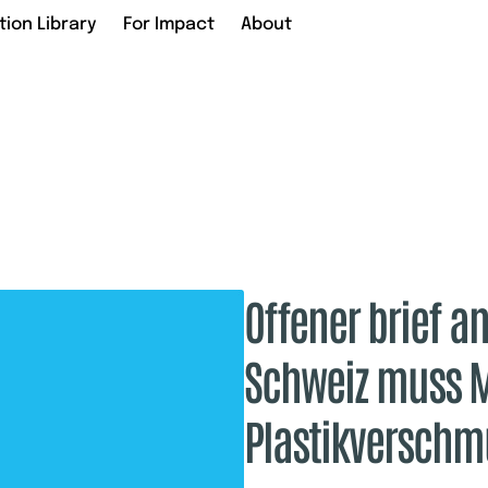
tion Library
For Impact
About
Offener brief a
Schweiz muss M
Plastikverschm