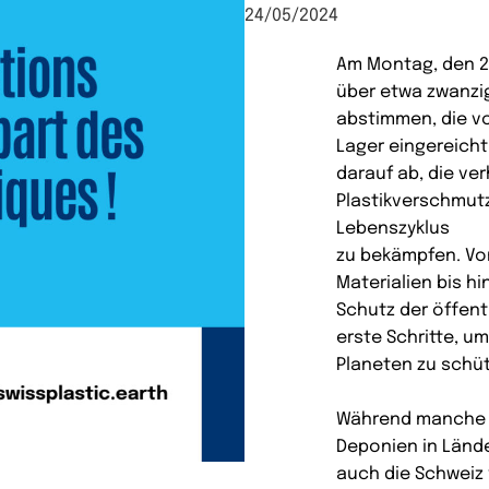
24/05/2024
Am Montag, den 27
über etwa zwanzi
abstimmen, die vo
Lager eingereicht
darauf ab, die v
Plastikverschmut
Lebenszyklus
zu bekämpfen. Von
Materialien bis h
Schutz der öffent
erste Schritte, 
Planeten zu schü
Während manche 
Deponien in Lände
auch die Schweiz 