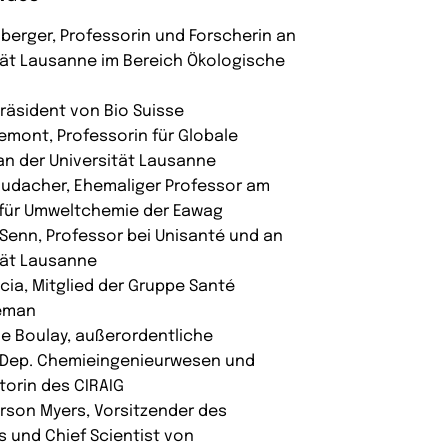
inberger, Professorin und Forscherin an
tät Lausanne im Bereich Ökologische
 Präsident von Bio Suisse
remont, Professorin für Globale
an der Universität Lausanne
taudacher, Ehemaliger Professor am
für Umweltchemie der Eawag
 Senn, Professor bei Unisanté und an
tät Lausanne
ucia, Mitglied der Gruppe Santé
Léman
e Boulay, außerordentliche
, Dep. Chemieingenieurwesen und
torin des CIRAIG
rson Myers, Vorsitzender des
s und Chief Scientist von