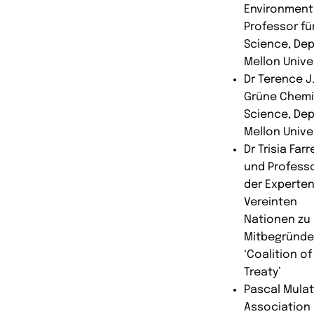
Environmenta
Professor fü
Science, Dep
Mellon Unive
Dr Terence J.
Grüne Chemie
Science, Dep
Mellon Unive
Dr Trisia Far
und Professo
der Experte
Vereinten
Nationen zu 
Mitbegründe
‘Coalition of
Treaty’
Pascal Mulat
Association