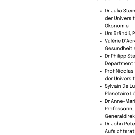
Dr Julia Ste
der Universi
Ökonomie
Urs Brändli,
Valérie D’Ac
Gesundheit 
Dr Philipp S
Department 
Prof Nicolas
der Universi
Sylvain De L
Planétaire 
Dr Anne-Mari
Professorin
Generaldirek
Dr John Pete
Aufsichtsrat