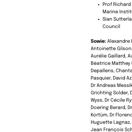
Prof Richard
Marine Insti
Sian Sutterl
Council
Sowie:
Alexandre R
Antoinette Gilson
Aurélie Gaillard, 
Béatrice Matthey 
Depallens, Chanta
Pasquier, David Az
Dr Andreas Messi
Grichting Solder,
Wyss, Dr Cécile Ry
Doering Berard, D
Kortüm, Dr Florenc
Huguette Lagnaz, 
Jean François Sch