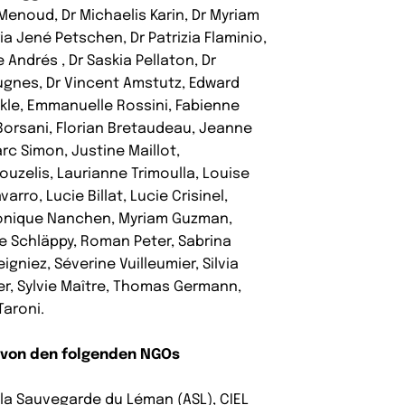
Menoud, Dr Michaelis Karin, Dr Myriam
ria Jené Petschen, Dr Patrizia Flaminio,
 Andrés , Dr Saskia Pellaton, Dr
gnes, Dr Vincent Amstutz, Edward
uckle, Emmanuelle Rossini, Fabienne
Borsani, Florian Bretaudeau, Jeanne
rc Simon, Justine Maillot,
uzelis, Laurianne Trimoulla, Louise
rro, Lucie Billat, Lucie Crisinel,
Monique Nanchen, Myriam Guzman,
re Schläppy, Roman Peter, Sabrina
igniez, Séverine Vuilleumier, Silvia
yer, Sylvie Maître, Thomas Germann,
aroni.
d von den folgenden NGOs
la Sauvegarde du Léman (ASL), CIEL